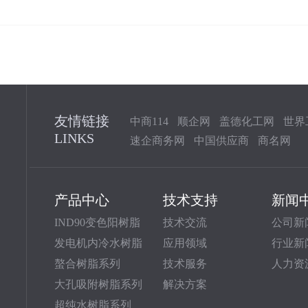
友情链接
中商114
顺企网
盖德化工网
世界
LINKS
速企商务网
中国供应商
商名网
产品中心
技术支持
新闻
IND90变色阳树脂
技术交流
公司新
发电机内冷水树脂
应用领域
行业新
螯合树脂系列
技术服务
人力资
大孔吸附树脂系列
解决方案
超纯水树脂系列